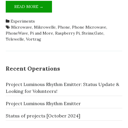
THE
READ MORE →
PHONEWAVE
REPLICA’S
Experiments
TECHNOLOGY
Microwave
,
Mikrowelle
,
Phone
,
Phone Microwave
,
EXPLAINED
PhoneWave
,
Pi and More
,
Raspberry Pi
,
Steins;Gate
,
[GERMAN]
Telewelle
,
Vortrag
Recent Operations
Project Luminous Rhythm Emitter: Status Update &
Looking for Volunteers!
Project Luminous Rhythm Emitter
Status of projects [October 2024]