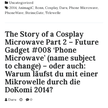
DER
Uncategorized
ANIMAGIC,
2014
,
AnimagiC
,
Bonn
,
Cosplay
,
Daru
,
Phone Microwave
,
WTF?
PhoneWave
,
Steins;Gate
,
Telewelle
(2014)
–
THE
STORY
The Story of a Cosplay
OF
Microwave Part 2 – Future
A
COSPLAY
Gadget #008 ‘Phone
MICROWAVE
Microwave’ (name subject
PART
3
to change) – oder auch:
–
FUTURE
Warum läufst du mit einer
GADGET
Mikrowelle durch die
#8
‘PHONE
DoKomi 2014?
MICROWAVE’
(NAME
Daru
0
SUBJECT
TO