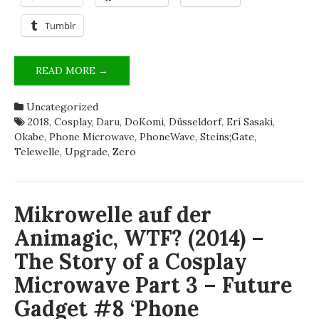
Tumblr
THE
READ MORE →
PROMISED
UPGRADE
Uncategorized
–
2018
,
Cosplay
,
Daru
,
DoKomi
,
Düsseldorf
,
Eri Sasaki
,
THE
Okabe
,
Phone Microwave
,
PhoneWave
,
Steins;Gate
,
STORY
Telewelle
,
Upgrade
,
Zero
OF
A
COSPLAY
MICROWAVE
Mikrowelle auf der
PART
Animagic, WTF? (2014) –
4:
DOKOMI
The Story of a Cosplay
2018
Microwave Part 3 – Future
–
FUTURE
Gadget #8 ‘Phone
GADGET