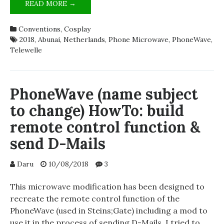
OPERATION
READ MORE →
NITHERTHEODISK
–
Conventions
,
Cosplay
WHY
2018
,
Abunai
,
Netherlands
,
Phone Microwave
,
PhoneWave
,
DID
Telewelle
THIS
GUY
TAKE
A
PhoneWave (name subject
MICROWAVE
to change) HowTo: build
TO
ABUNAICON
remote control function &
2018?
send D-Mails
–
ANOTHER
PHONEWAVE
Daru
10/08/2018
3
UPGRADE
–
This microwave modification has been designed to
THE
recreate the remote control function of the
STORY
PhoneWave (used in Steins;Gate) including a mod to
OF
use it in the process of sending D-Mails. I tried to
A